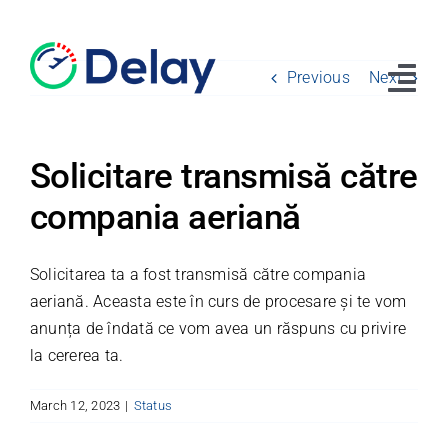
Skip
to
content
Previous
Next
Tog
Navi
Home
Solicitare transmisă către
compania aeriană
Drepturile pasagerilor
Întrebări
Solicitarea ta a fost transmisă către compania
aeriană. Aceasta este în curs de procesare și te vom
Despre noi
anunța de îndată ce vom avea un răspuns cu privire
la cererea ta.
Blog
Contact
March 12, 2023
|
Status