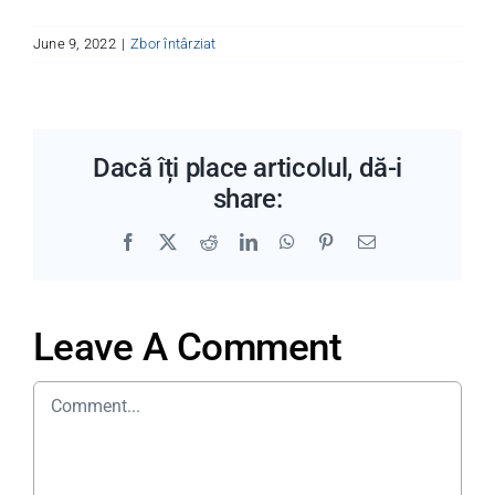
June 9, 2022
|
Zbor întârziat
Dacă îți place articolul, dă-i
share:
Facebook
X
Reddit
LinkedIn
WhatsApp
Pinterest
Email
Leave A Comment
Comment