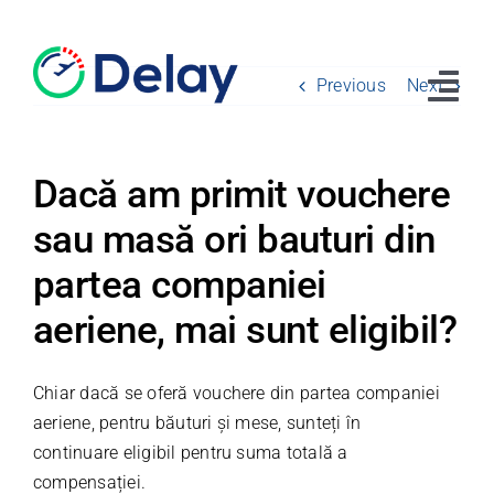
Skip
to
content
Previous
Next
Tog
Navi
Home
Dacă am primit vouchere
sau masă ori bauturi din
Drepturile pasagerilor
partea companiei
Întrebări
aeriene, mai sunt eligibil?
Despre noi
Blog
Chiar dacă se oferă vouchere din partea companiei
aeriene, pentru băuturi și mese, sunteți în
Contact
continuare eligibil pentru suma totală a
compensației.