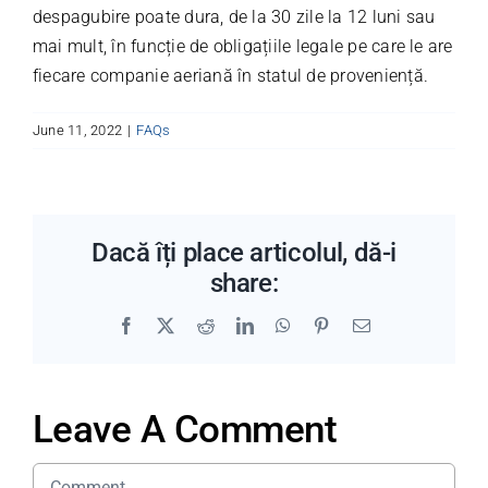
despagubire poate dura, de la 30 zile la 12 luni sau
mai mult, în funcție de obligațiile legale pe care le are
fiecare companie aeriană în statul de proveniență.
June 11, 2022
|
FAQs
Dacă îți place articolul, dă-i
share:
Facebook
X
Reddit
LinkedIn
WhatsApp
Pinterest
Email
Leave A Comment
Comment