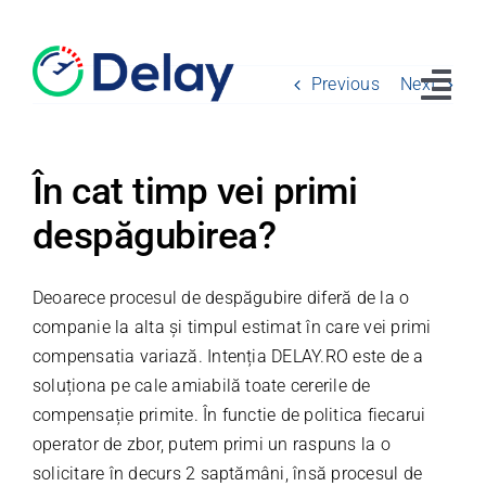
Skip
to
content
Previous
Next
Tog
Navi
Home
În cat timp vei primi
despăgubirea?
Drepturile pasagerilor
Întrebări
Deoarece procesul de despăgubire diferă de la o
companie la alta și timpul estimat în care vei primi
Despre noi
compensatia variază. Intenția DELAY.RO este de a
soluționa pe cale amiabilă toate cererile de
Blog
compensație primite. În functie de politica fiecarui
Contact
operator de zbor, putem primi un raspuns la o
solicitare în decurs 2 saptămâni, însă procesul de